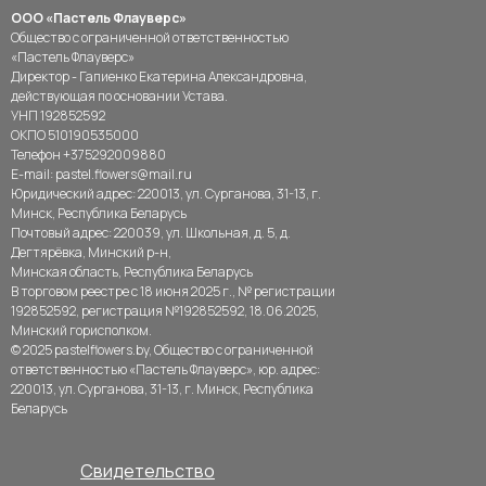
ООО «Пастель Флауверс»
Общество с ограниченной ответственностью
«Пастель Флауверс»
Директор - Гапиенко Екатерина Александровна,
действующая по основании Устава.
УНП 192852592
ОКПО 510190535000
Телефон +375292009880
E-mail: pastel.flowers@mail.ru
Юридический адрес: 220013, ул. Сурганова, 31-13, г.
Минск, Республика Беларусь
Почтовый адрес: 220039, ул. Школьная, д. 5, д.
Дегтярёвка, Минский р-н,
Минская область, Республика Беларусь
В торговом реестре с 18 июня 2025 г., № регистрации
192852592, регистрация №192852592, 18.06.2025,
Минский горисполком.
© 2025 pastelflowers.by, Общество с ограниченной
ответственностью «Пастель Флауверс», юр. адрес:
220013, ул. Сурганова, 31-13, г. Минск, Республика
Беларусь
Свидетельство