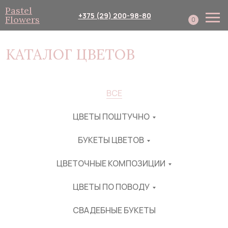
Pastel
+375 (29) 200-98-80
Flowers
0
КАТАЛОГ ЦВЕТОВ
ВСЕ
Каталог
Собери сам
Подписка
Доставка и оплата
Корпоративным клиент
ЦВЕТЫ ПОШТУЧНО
БУКЕТЫ ЦВЕТОВ
ЦВЕТОЧНЫЕ КОМПОЗИЦИИ
ЦВЕТЫ ПО ПОВОДУ
СВАДЕБНЫЕ БУКЕТЫ