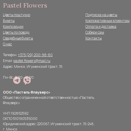
Pastel Flowers
Цветы поштучно
Подписка на цветы
Букеты
Корпоративным клиентам
Композиции
Оплата и доставка
Цветы по поводу
Собери сам
Свадебные букеты
Контакты
О нас
Телефон:
+375 (29) 200-98-80
Email:
pastel.flowers@mail.ru
Адрес: Минск, Игуменский тракт, 15
Пн-Вс: 9:00 - 21:00
ООО «Пастель Флауверс»
Общество с ограниченной ответственностью «Пастель
Флауверс»
УНП 192852592
ОКПО 510190535000
Юридический адрес: 220067, Игуменский тракт, 15-248,
г. Минск