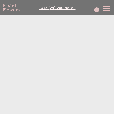
Pastel
+375 (29) 200-98-80
Flowers
0
Каталог
Собери сам
Подписка
Доставка и оплата
Корпоративным клиент