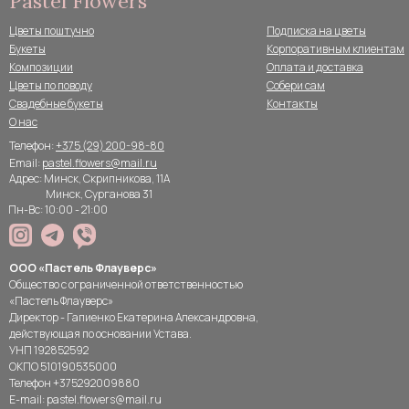
Pastel Flowers
Цветы поштучно
Подписка на цветы
Букеты
Корпоративным клиентам
Композиции
Оплата и доставка
Цветы по поводу
Собери сам
Свадебные букеты
Контакты
О нас
Телефон:
+375 (29) 200-98-80
Email:
pastel.flowers@mail.ru
Адрес: Минск, Скрипникова, 11А
Минск, Сурганова 31
Пн-Вс: 10:00 - 21:00
ООО «Пастель Флауверс»
Общество с ограниченной ответственностью
«Пастель Флауверс»
Директор - Гапиенко Екатерина Александровна,
действующая по основании Устава.
УНП 192852592
ОКПО 510190535000
Телефон +375292009880
E-mail: pastel.flowers@mail.ru