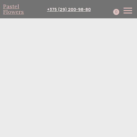
Pastel
+375 (29) 200-98-80
Flowers
0
Каталог
Собери сам
Подписка
Доставка и оплата
Корпоративным клиент