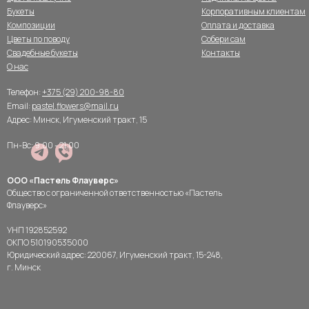
Букеты
Корпоративным клиентам
Композиции
Оплата и доставка
Цветы по поводу
Собери сам
Свадебные букеты
Контакты
О нас
Телефон:
+375 (29) 200-98-80
Email:
pastel.flowers@mail.ru
Адрес: Минск, Игуменский тракт, 15
Пн-Вс: 9:00 - 21:00
ООО «Пастель Флауверс»
Общество с ограниченной ответственностью «Пастель
Флауверс»
УНП 192852592
ОКПО 510190535000
Юридический адрес: 220067, Игуменский тракт, 15-248,
г. Минск