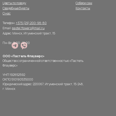
Цветы по поводу
Собери сам
Свадебные букеты
Контакты
О нас
Телефон:
+375 (29) 200-98-80
Email:
pastel.flowers@mail.ru
Адрес: Минск, Игуменский тракт, 15
Пн-Вс: 9:00 - 21:00
ООО «Пастель Флауверс»
Общество с ограниченной ответственностью «Пастель
Флауверс»
УНП 192852592
ОКПО 510190535000
Юридический адрес: 220067, Игуменский тракт, 15-248,
г. Минск