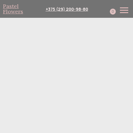
Pastel
+375 (29) 200-98-80
Flowers
0
Каталог
Собери сам
Подписка
Доставка и оплата
Корпоративным клиент