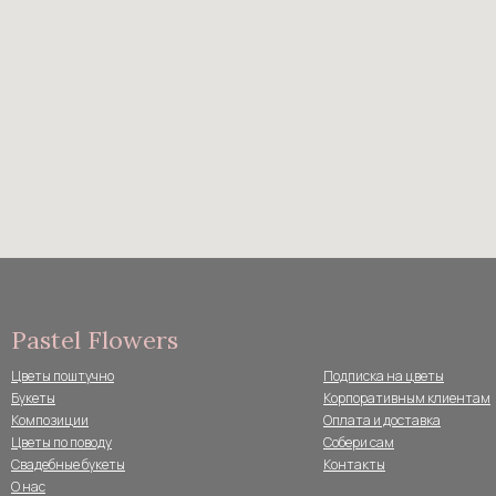
Pastel Flowers
Цветы поштучно
Подписка на цветы
Букеты
Корпоративным клиентам
Композиции
Оплата и доставка
Цветы по поводу
Собери сам
Свадебные букеты
Контакты
О нас