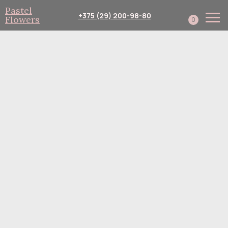
Pastel
+375 (29) 200-98-80
Flowers
0
Каталог
Собери сам
Подписка
Доставка и оплата
Корпоративным клиент