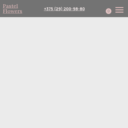
Pastel
+375 (29) 200-98-80
Flowers
0
Каталог
Собери сам
Подписка
Доставка и оплата
Корпоративным клиент