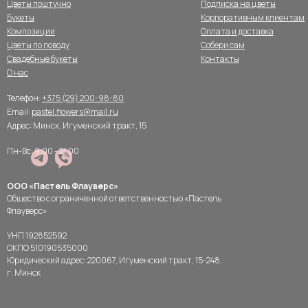
Цветы поштучно
Подписка на цветы
Букеты
Корпоративным клиентам
Композиции
Оплата и доставка
Цветы по поводу
Собери сам
Свадебные букеты
Контакты
О нас
Телефон:
+375 (29) 200-98-80
Email:
pastel.flowers@mail.ru
Адрес: Минск, Игуменский тракт, 15
Пн-Вс: 9:00 - 21:00
ООО «Пастель Флауверс»
Общество с ограниченной ответственностью «Пастель
Флауверс»
УНП 192852592
ОКПО 510190535000
Юридический адрес: 220067, Игуменский тракт, 15-248,
г. Минск