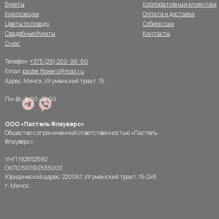
Букеты
Корпоративным клиентам
Композиции
Оплата и доставка
Цветы по поводу
Собери сам
Свадебные букеты
Контакты
О нас
Телефон:
+375 (29) 200-98-80
Email:
pastel.flowers@mail.ru
Адрес: Минск, Игуменский тракт, 15
Пн-Вс: 9:00 - 21:00
ООО «Пастель Флауверс»
Общество с ограниченной ответственностью «Пастель
Флауверс»
УНП 192852592
ОКПО 510190535000
Юридический адрес: 220067, Игуменский тракт, 15-248,
г. Минск