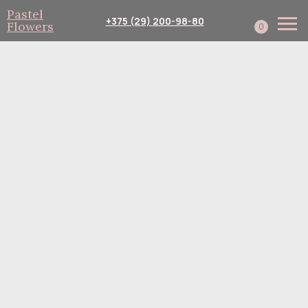
Pastel
+375 (29) 200-98-80
Flowers
0
Каталог
Собери сам
Подписка
Доставка и оплата
Корпоративным клиент