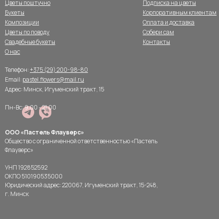
Цветы поштучно
Подписка на цветы
Букеты
Корпоративным клиентам
Композиции
Оплата и доставка
Цветы по поводу
Собери сам
Свадебные букеты
Контакты
О нас
Телефон:
+375 (29) 200-98-80
Email:
pastel.flowers@mail.ru
Адрес: Минск, Игуменский тракт, 15
Пн-Вс: 9:00 - 21:00
ООО «Пастель Флауверс»
Общество с ограниченной ответственностью «Пастель
Флауверс»
УНП 192852592
ОКПО 510190535000
Юридический адрес: 220067, Игуменский тракт, 15-248,
г. Минск