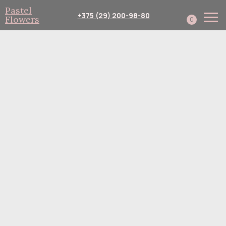
Pastel
+375 (29) 200-98-80
Flowers
0
Каталог
Собери сам
Подписка
Доставка и оплата
Корпоративным клиент